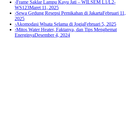
›
Frame Saklar Lampu Kayu Jati – WILSEM L1/L2-
WS123
Maret 11, 2025
›
Sewa Gedung Resepsi Pernikahan di Jakarta
Februari 11,
2025
›
Akomodasi Wisata Selama di Jogja
Februari 5, 2025
›
Mitos Water Heater, Faktanya, dan Tips Menghemat
Energinya
Desember 4, 2024