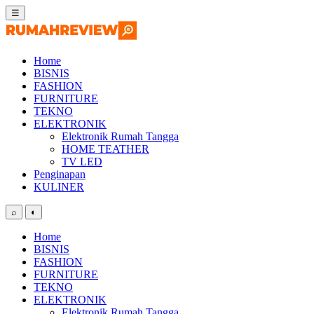
Skip
☰
to
content
Home
BISNIS
FASHION
FURNITURE
TEKNO
ELEKTRONIK
Elektronik Rumah Tangga
HOME TEATHER
TV LED
Penginapan
KULINER
⌕
◐
Home
BISNIS
FASHION
FURNITURE
TEKNO
ELEKTRONIK
Elektronik Rumah Tangga