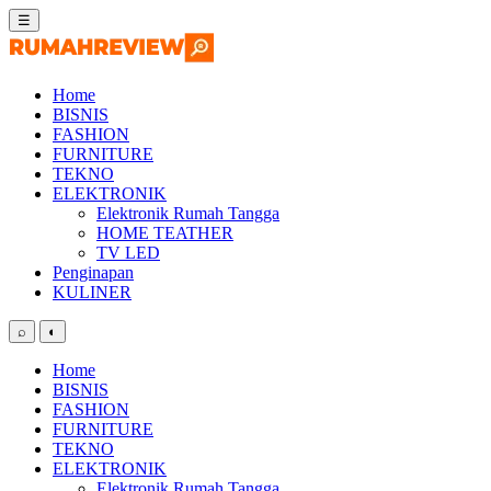
Skip
☰
to
content
Home
BISNIS
FASHION
FURNITURE
TEKNO
ELEKTRONIK
Elektronik Rumah Tangga
HOME TEATHER
TV LED
Penginapan
KULINER
⌕
◐
Home
BISNIS
FASHION
FURNITURE
TEKNO
ELEKTRONIK
Elektronik Rumah Tangga