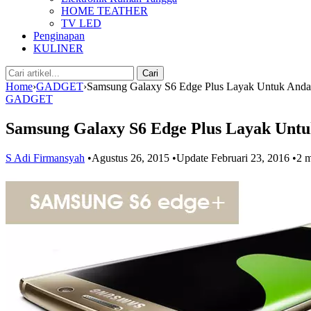
HOME TEATHER
TV LED
Penginapan
KULINER
Cari:
Cari
Home
›
GADGET
›
Samsung Galaxy S6 Edge Plus Layak Untuk Anda 
GADGET
Samsung Galaxy S6 Edge Plus Layak Untu
S Adi Firmansyah
•
Agustus 26, 2015
•
Update Februari 23, 2016
•
2 m