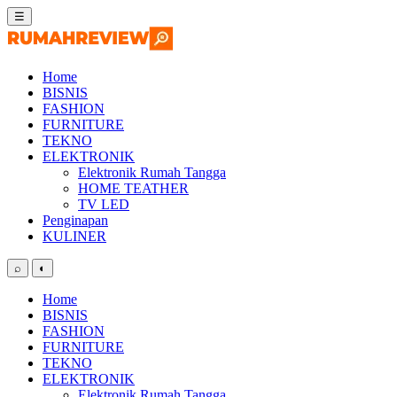
Skip
☰
to
content
Home
BISNIS
FASHION
FURNITURE
TEKNO
ELEKTRONIK
Elektronik Rumah Tangga
HOME TEATHER
TV LED
Penginapan
KULINER
⌕
◐
Home
BISNIS
FASHION
FURNITURE
TEKNO
ELEKTRONIK
Elektronik Rumah Tangga