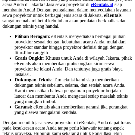
acara Anda di Jakarta? Jasa sewa proyektor di
eRentals.id
siap
membantu Anda! Dengan pengalaman dalam menyediakan layanan
sewa proyektor untuk berbagai jenis acara di Jakarta,
eRentals
sangat memahami betul kebutuhan akan peralatan berkualitas dan
dukungan teknis yang handal.
Pilihan Beragam
: eRentals menyediakan berbagai pilihan
proyektor sesuai dengan kebutuhan acara Anda, mulai dari
proyektor standar hingga proyektor definisi tinggi dengan
fitur-fitur canggih.
Gratis Ongkir
: Khusus untuk Anda di wilayah Jakarta, pihak
eRentals akan memberikan gratis ongkos kirim sewa
proyektor ke lokasi Anda. Dan tentunya juga gratis biaya
instalasi.
Dukungan Teknis
: Tim teknisi kami siap memberikan
dukungan teknis sebelum, selama, dan setelah acara Anda.
Kami memastikan bahwa pengaturan proyektor berjalan
lancar dan membantu Anda mengatasi setiap masalah teknis
yang mungkin timbul.
Garansi:
eRentals akan memberikan garansi jika perangkat
yang disewa mengalami kendala.
Dengan memilih jasa sewa proyektor di eRentals, Anda dapat fokus
pada kesuksesan acara Anda tanpa perlu khawatir tentang aspek
teknis proyeksi. Hubungi kami sekarang untuk konsultasi lebih