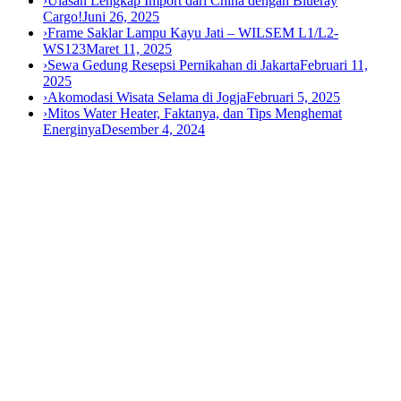
›
Ulasan Lengkap Import dari China dengan Blueray
Cargo!
Juni 26, 2025
›
Frame Saklar Lampu Kayu Jati – WILSEM L1/L2-
WS123
Maret 11, 2025
›
Sewa Gedung Resepsi Pernikahan di Jakarta
Februari 11,
2025
›
Akomodasi Wisata Selama di Jogja
Februari 5, 2025
›
Mitos Water Heater, Faktanya, dan Tips Menghemat
Energinya
Desember 4, 2024