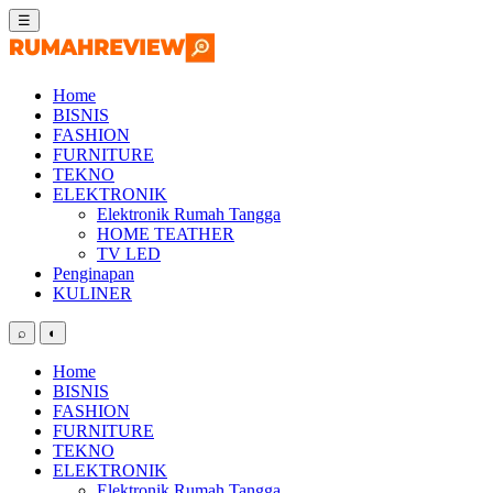
Skip
☰
to
content
Home
BISNIS
FASHION
FURNITURE
TEKNO
ELEKTRONIK
Elektronik Rumah Tangga
HOME TEATHER
TV LED
Penginapan
KULINER
⌕
◐
Home
BISNIS
FASHION
FURNITURE
TEKNO
ELEKTRONIK
Elektronik Rumah Tangga