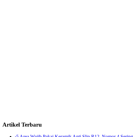
Artikel Terbaru
›
5 Area Wajib Pakai Keramik Anti Slip R12, Nomor 4 Sering