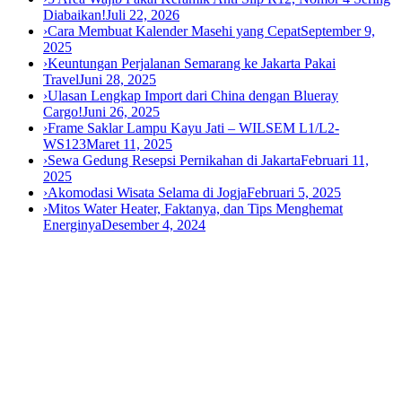
Diabaikan!
Juli 22, 2026
›
Cara Membuat Kalender Masehi yang Cepat
September 9,
2025
›
Keuntungan Perjalanan Semarang ke Jakarta Pakai
Travel
Juni 28, 2025
›
Ulasan Lengkap Import dari China dengan Blueray
Cargo!
Juni 26, 2025
›
Frame Saklar Lampu Kayu Jati – WILSEM L1/L2-
WS123
Maret 11, 2025
›
Sewa Gedung Resepsi Pernikahan di Jakarta
Februari 11,
2025
›
Akomodasi Wisata Selama di Jogja
Februari 5, 2025
›
Mitos Water Heater, Faktanya, dan Tips Menghemat
Energinya
Desember 4, 2024