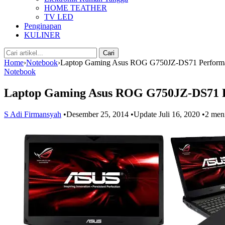
HOME TEATHER
TV LED
Penginapan
KULINER
Cari:
Cari
Home
›
Notebook
›
Laptop Gaming Asus ROG G750JZ-DS71 Perform
Notebook
Laptop Gaming Asus ROG G750JZ-DS71 
S Adi Firmansyah
•
Desember 25, 2014
•
Update Juli 16, 2020
•
2 meni