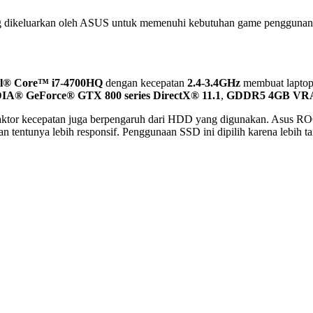
 dikeluarkan oleh ASUS untuk memenuhi kebutuhan game penggunannya. 
el® Core™ i7-4700HQ
dengan kecepatan
2.4-3.4GHz
membuat laptop 
A® GeForce® GTX 800 series DirectX® 11.1
,
GDDR5 4GB V
 faktor kecepatan juga berpengaruh dari HDD yang digunakan. Asu
 tentunya lebih responsif. Penggunaan SSD ini dipilih karena lebih 