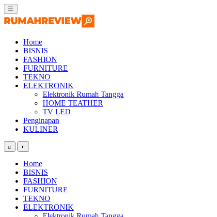
Skip
☰
to
content
Home
BISNIS
FASHION
FURNITURE
TEKNO
ELEKTRONIK
Elektronik Rumah Tangga
HOME TEATHER
TV LED
Penginapan
KULINER
⌕
◐
Home
BISNIS
FASHION
FURNITURE
TEKNO
ELEKTRONIK
Elektronik Rumah Tangga