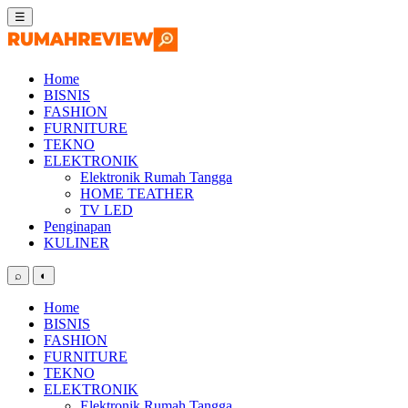
Skip
☰
to
content
Home
BISNIS
FASHION
FURNITURE
TEKNO
ELEKTRONIK
Elektronik Rumah Tangga
HOME TEATHER
TV LED
Penginapan
KULINER
⌕
◐
Home
BISNIS
FASHION
FURNITURE
TEKNO
ELEKTRONIK
Elektronik Rumah Tangga