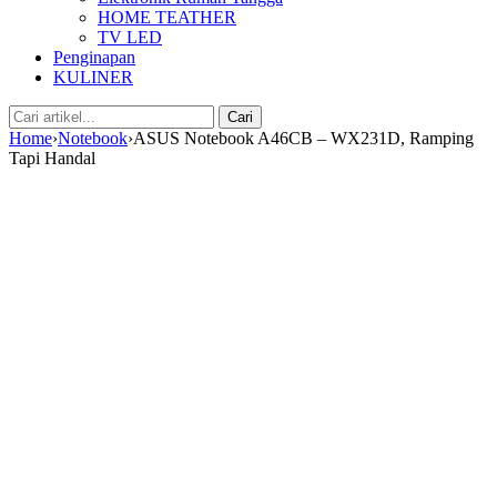
HOME TEATHER
TV LED
Penginapan
KULINER
Cari:
Cari
Home
›
Notebook
›
ASUS Notebook A46CB – WX231D, Ramping
Tapi Handal