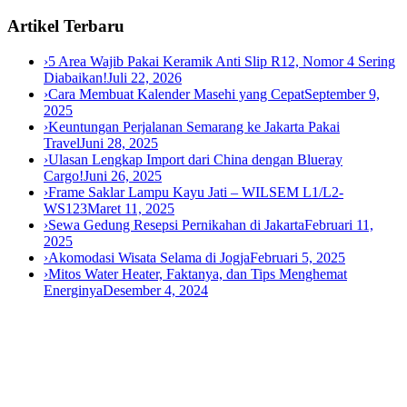
Artikel Terbaru
›
5 Area Wajib Pakai Keramik Anti Slip R12, Nomor 4 Sering
Diabaikan!
Juli 22, 2026
›
Cara Membuat Kalender Masehi yang Cepat
September 9,
2025
›
Keuntungan Perjalanan Semarang ke Jakarta Pakai
Travel
Juni 28, 2025
›
Ulasan Lengkap Import dari China dengan Blueray
Cargo!
Juni 26, 2025
›
Frame Saklar Lampu Kayu Jati – WILSEM L1/L2-
WS123
Maret 11, 2025
›
Sewa Gedung Resepsi Pernikahan di Jakarta
Februari 11,
2025
›
Akomodasi Wisata Selama di Jogja
Februari 5, 2025
›
Mitos Water Heater, Faktanya, dan Tips Menghemat
Energinya
Desember 4, 2024