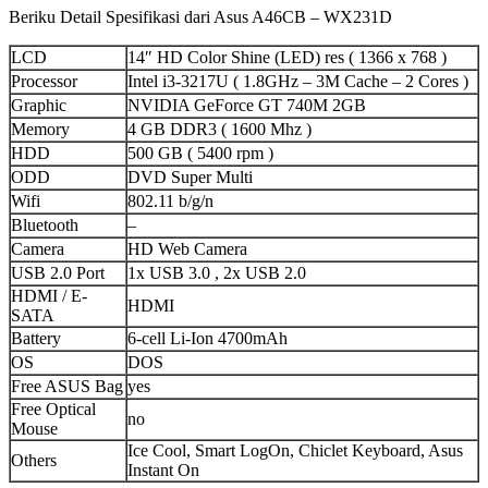
Beriku Detail Spesifikasi dari Asus A46CB – WX231D
LCD
14″ HD Color Shine (LED) res ( 1366 x 768 )
Processor
Intel i3-3217U ( 1.8GHz – 3M Cache – 2 Cores )
Graphic
NVIDIA GeForce GT 740M 2GB
Memory
4 GB DDR3 ( 1600 Mhz )
HDD
500 GB ( 5400 rpm )
ODD
DVD Super Multi
Wifi
802.11 b/g/n
Bluetooth
–
Camera
HD Web Camera
USB 2.0 Port
1x USB 3.0 , 2x USB 2.0
HDMI / E-
HDMI
SATA
Battery
6-cell Li-Ion 4700mAh
OS
DOS
Free ASUS Bag
yes
Free Optical
no
Mouse
Ice Cool, Smart LogOn, Chiclet Keyboard, Asus
Others
Instant On