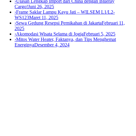
›
Ulasan Lengkap Import dari China dengan Blueray
Cargo!
Juni 26, 2025
›
Frame Saklar Lampu Kayu Jati – WILSEM L1/L2-
WS123
Maret 11, 2025
›
Sewa Gedung Resepsi Pernikahan di Jakarta
Februari 11,
2025
›
Akomodasi Wisata Selama di Jogja
Februari 5, 2025
›
Mitos Water Heater, Faktanya, dan Tips Menghemat
Energinya
Desember 4, 2024