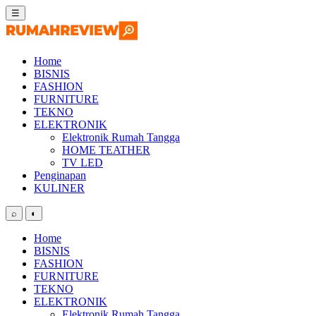
Skip
☰
to
content
Home
BISNIS
FASHION
FURNITURE
TEKNO
ELEKTRONIK
Elektronik Rumah Tangga
HOME TEATHER
TV LED
Penginapan
KULINER
⌕
◐
Home
BISNIS
FASHION
FURNITURE
TEKNO
ELEKTRONIK
Elektronik Rumah Tangga