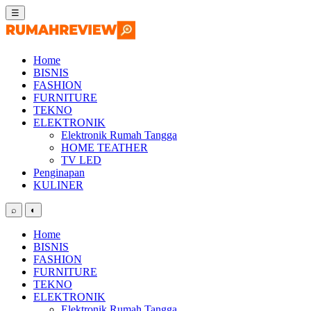
Skip
☰
to
content
Home
BISNIS
FASHION
FURNITURE
TEKNO
ELEKTRONIK
Elektronik Rumah Tangga
HOME TEATHER
TV LED
Penginapan
KULINER
⌕
◐
Home
BISNIS
FASHION
FURNITURE
TEKNO
ELEKTRONIK
Elektronik Rumah Tangga