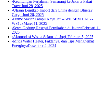
›
Keuntungan Perjalanan Semarang ke Jakarta Pakai
Travel
Juni 28, 2025
›
Ulasan Lengkap Import dari China dengan Blueray
Cargo!
Juni 26, 2025
›
Frame Saklar Lampu Kayu Jati – WILSEM L1/L2-
WS123
Maret 11, 2025
›
Sewa Gedung Resepsi Pernikahan di Jakarta
Februari 11,
2025
›
Akomodasi Wisata Selama di Jogja
Februari 5, 2025
›
Mitos Water Heater, Faktanya, dan Tips Menghemat
Energinya
Desember 4, 2024