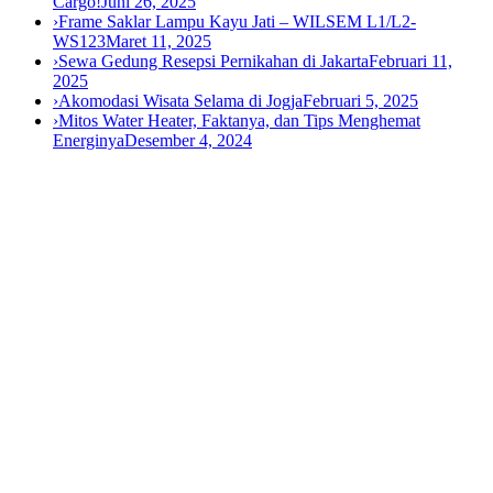
Cargo!
Juni 26, 2025
›
Frame Saklar Lampu Kayu Jati – WILSEM L1/L2-
WS123
Maret 11, 2025
›
Sewa Gedung Resepsi Pernikahan di Jakarta
Februari 11,
2025
›
Akomodasi Wisata Selama di Jogja
Februari 5, 2025
›
Mitos Water Heater, Faktanya, dan Tips Menghemat
Energinya
Desember 4, 2024