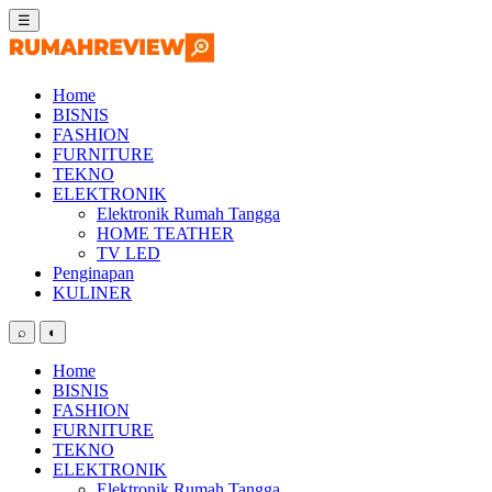
Skip
☰
to
content
Home
BISNIS
FASHION
FURNITURE
TEKNO
ELEKTRONIK
Elektronik Rumah Tangga
HOME TEATHER
TV LED
Penginapan
KULINER
⌕
◐
Home
BISNIS
FASHION
FURNITURE
TEKNO
ELEKTRONIK
Elektronik Rumah Tangga