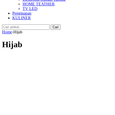
HOME TEATHER
TV LED
Penginapan
KULINER
Cari:
Cari
Home
›
Hijab
Hijab