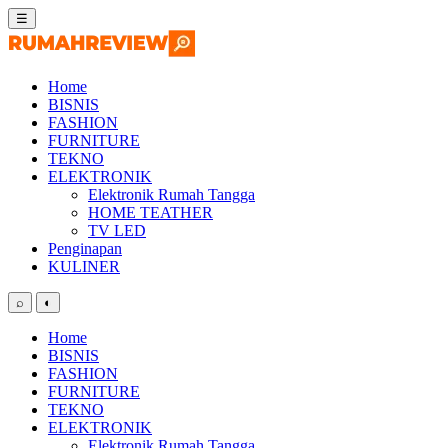
Skip
☰
to
content
Home
BISNIS
FASHION
FURNITURE
TEKNO
ELEKTRONIK
Elektronik Rumah Tangga
HOME TEATHER
TV LED
Penginapan
KULINER
⌕
◐
Home
BISNIS
FASHION
FURNITURE
TEKNO
ELEKTRONIK
Elektronik Rumah Tangga