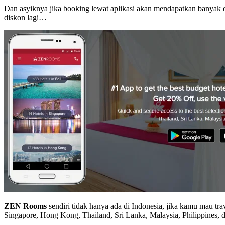
Dan asyiknya jika
booking
lewat aplikasi akan mendapatkan banyak
diskon lagi…
ZEN Rooms
sendiri tidak hanya ada di Indonesia, jika kamu mau t
Singapore, Hong Kong, Thailand, Sri Lanka, Malaysia, Philippines, d