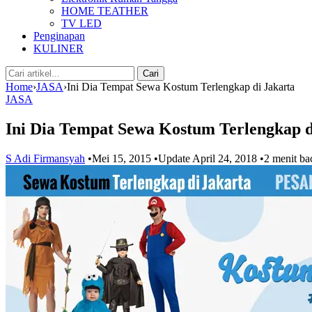
HOME TEATHER
TV LED
Penginapan
KULINER
Cari:
Cari
Home
›
JASA
›
Ini Dia Tempat Sewa Kostum Terlengkap di Jakarta
JASA
Ini Dia Tempat Sewa Kostum Terlengkap d
S Adi Firmansyah
•
Mei 15, 2015
•
Update April 24, 2018
•
2 menit ba