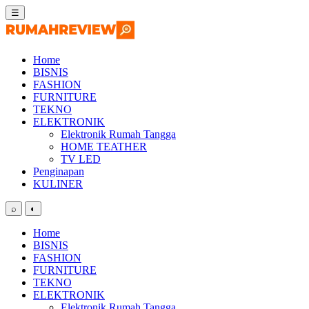
Skip
☰
to
content
Home
BISNIS
FASHION
FURNITURE
TEKNO
ELEKTRONIK
Elektronik Rumah Tangga
HOME TEATHER
TV LED
Penginapan
KULINER
⌕
◐
Home
BISNIS
FASHION
FURNITURE
TEKNO
ELEKTRONIK
Elektronik Rumah Tangga