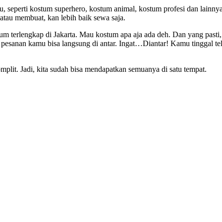
, seperti
kostum superhero
,
kostum animal, kostum profesi
dan lainnya
tau membuat, kan lebih baik sewa saja.
stum terlengkap di Jakarta. Mau kostum apa aja ada deh. Dan yang past
 pesanan kamu bisa langsung di antar. Ingat…Diantar! Kamu tinggal t
lit. Jadi, kita sudah bisa mendapatkan semuanya di satu tempat.