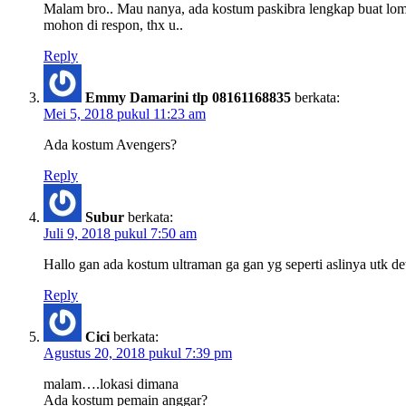
Malam bro.. Mau nanya, ada kostum paskibra lengkap buat lo
mohon di respon, thx u..
Reply
Emmy Damarini tlp 08161168835
berkata:
Mei 5, 2018 pukul 11:23 am
Ada kostum Avengers?
Reply
Subur
berkata:
Juli 9, 2018 pukul 7:50 am
Hallo gan ada kostum ultraman ga gan yg seperti aslinya utk d
Reply
Cici
berkata:
Agustus 20, 2018 pukul 7:39 pm
malam….lokasi dimana
Ada kostum pemain anggar?