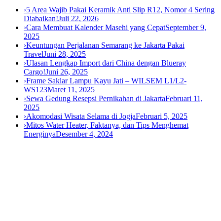
›
5 Area Wajib Pakai Keramik Anti Slip R12, Nomor 4 Sering
Diabaikan!
Juli 22, 2026
›
Cara Membuat Kalender Masehi yang Cepat
September 9,
2025
›
Keuntungan Perjalanan Semarang ke Jakarta Pakai
Travel
Juni 28, 2025
›
Ulasan Lengkap Import dari China dengan Blueray
Cargo!
Juni 26, 2025
›
Frame Saklar Lampu Kayu Jati – WILSEM L1/L2-
WS123
Maret 11, 2025
›
Sewa Gedung Resepsi Pernikahan di Jakarta
Februari 11,
2025
›
Akomodasi Wisata Selama di Jogja
Februari 5, 2025
›
Mitos Water Heater, Faktanya, dan Tips Menghemat
Energinya
Desember 4, 2024