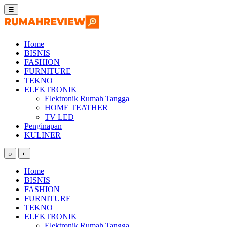
Skip
☰
to
content
Home
BISNIS
FASHION
FURNITURE
TEKNO
ELEKTRONIK
Elektronik Rumah Tangga
HOME TEATHER
TV LED
Penginapan
KULINER
⌕
◐
Home
BISNIS
FASHION
FURNITURE
TEKNO
ELEKTRONIK
Elektronik Rumah Tangga