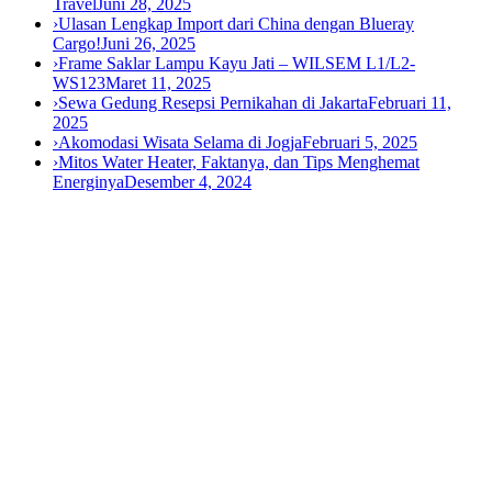
Travel
Juni 28, 2025
›
Ulasan Lengkap Import dari China dengan Blueray
Cargo!
Juni 26, 2025
›
Frame Saklar Lampu Kayu Jati – WILSEM L1/L2-
WS123
Maret 11, 2025
›
Sewa Gedung Resepsi Pernikahan di Jakarta
Februari 11,
2025
›
Akomodasi Wisata Selama di Jogja
Februari 5, 2025
›
Mitos Water Heater, Faktanya, dan Tips Menghemat
Energinya
Desember 4, 2024