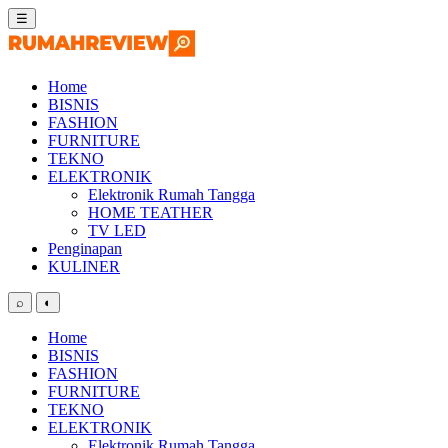
Skip
☰
to
content
Home
BISNIS
FASHION
FURNITURE
TEKNO
ELEKTRONIK
Elektronik Rumah Tangga
HOME TEATHER
TV LED
Penginapan
KULINER
⌕
◐
Home
BISNIS
FASHION
FURNITURE
TEKNO
ELEKTRONIK
Elektronik Rumah Tangga