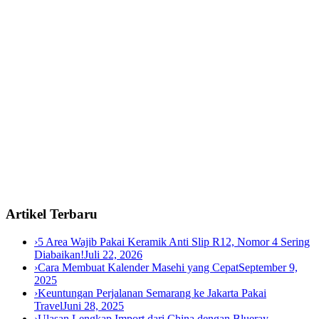
Artikel Terbaru
›
5 Area Wajib Pakai Keramik Anti Slip R12, Nomor 4 Sering
Diabaikan!
Juli 22, 2026
›
Cara Membuat Kalender Masehi yang Cepat
September 9,
2025
›
Keuntungan Perjalanan Semarang ke Jakarta Pakai
Travel
Juni 28, 2025
›
Ulasan Lengkap Import dari China dengan Blueray