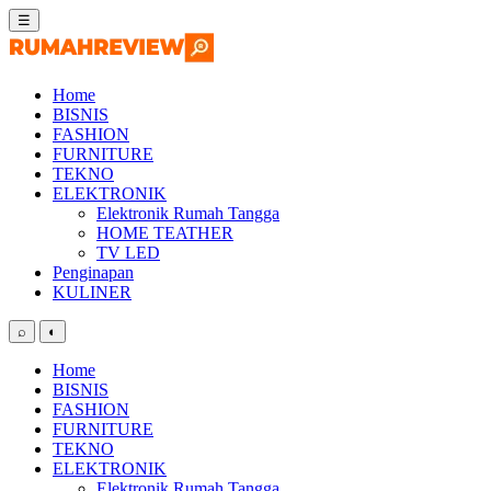
Skip
☰
to
content
Home
BISNIS
FASHION
FURNITURE
TEKNO
ELEKTRONIK
Elektronik Rumah Tangga
HOME TEATHER
TV LED
Penginapan
KULINER
⌕
◐
Home
BISNIS
FASHION
FURNITURE
TEKNO
ELEKTRONIK
Elektronik Rumah Tangga