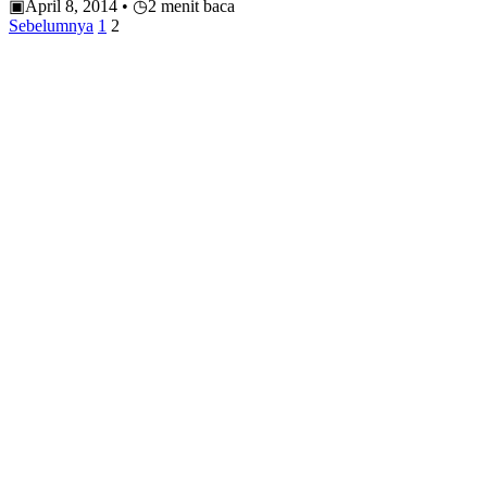
▣
April 8, 2014
•
◷
2 menit baca
Paginasi
Sebelumnya
1
2
pos