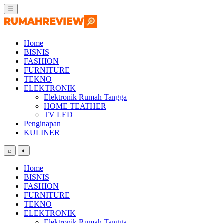
Skip
☰
to
content
Home
BISNIS
FASHION
FURNITURE
TEKNO
ELEKTRONIK
Elektronik Rumah Tangga
HOME TEATHER
TV LED
Penginapan
KULINER
⌕
◐
Home
BISNIS
FASHION
FURNITURE
TEKNO
ELEKTRONIK
Elektronik Rumah Tangga